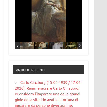
ARTICOLI RECENTI
Carlo Ginzburg (15-04-1939 / 17-06-
2026). Rammemorare Carlo Ginzburg:
«Considero l’imparare una delle grandi
gioie della vita. Ho avuto la fortuna di
imparare da persone diversissime,