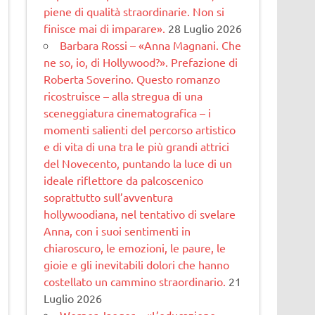
piene di qualità straordinarie. Non si
finisce mai di imparare».
28 Luglio 2026
Barbara Rossi – «Anna Magnani. Che
ne so, io, di Hollywood?». Prefazione di
Roberta Soverino. Questo romanzo
ricostruisce – alla stregua di una
sceneggiatura cinematogra­fica – i
momenti salienti del percorso artistico
e di vita di una tra le più grandi attrici
del Novecento, puntando la luce di un
ideale riflettore da palcoscenico
soprattutto sull’avventura
hollywoodiana, nel tentativo di svelare
Anna, con i suoi sentimenti in
chiaroscuro, le emozioni, le paure, le
gioie e gli inevitabili dolori che hanno
costellato un cammino straordinario.
21
Luglio 2026
Werner Jaeger – «L’educazione