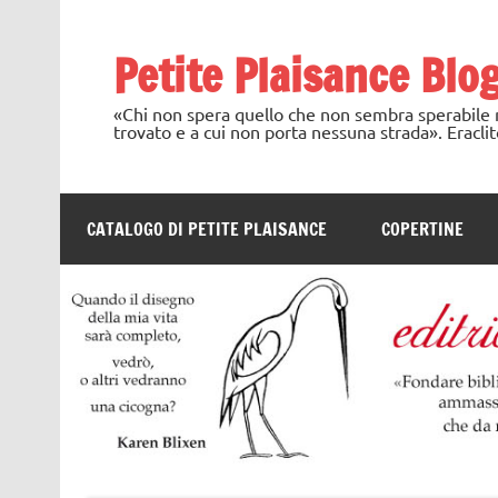
Skip
to
content
Petite Plaisance Blo
«Chi non spera quello che non sembra sperabile no
trovato e a cui non porta nessuna strada». Eraclit
CATALOGO DI PETITE PLAISANCE
COPERTINE