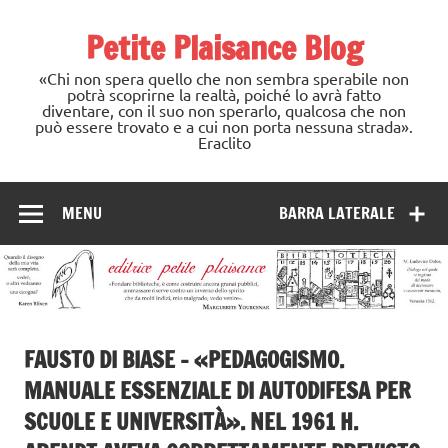
Skip
to
Petite Plaisance Blog
content
«Chi non spera quello che non sembra sperabile non
potrà scoprirne la realtà, poiché lo avrà fatto
diventare, con il suo non sperarlo, qualcosa che non
può essere trovato e a cui non porta nessuna strada».
Eraclito
MENU
BARRA LATERALE
FAUSTO DI BIASE – «PEDAGOGISMO.
MANUALE ESSENZIALE DI AUTODIFESA PER
SCUOLE E UNIVERSITÀ». NEL 1961 H.