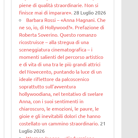
piene di qualità straordinarie. Non si
finisce mai di imparare».
28 Luglio 2026
Barbara Rossi – «Anna Magnani. Che
ne so, io, di Hollywood?». Prefazione di
Roberta Soverino. Questo romanzo
ricostruisce – alla stregua di una
sceneggiatura cinematogra­fica – i
momenti salienti del percorso artistico
e di vita di una tra le più grandi attrici
del Novecento, puntando la luce di un
ideale riflettore da palcoscenico
soprattutto sull’avventura
hollywoodiana, nel tentativo di svelare
Anna, con i suoi sentimenti in
chiaroscuro, le emozioni, le paure, le
gioie e gli inevitabili dolori che hanno
costellato un cammino straordinario.
21
Luglio 2026
Werner Jaeger – «L’educazione