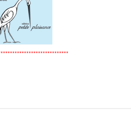
******************************