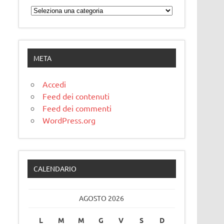
Categorie
META
Accedi
Feed dei contenuti
Feed dei commenti
WordPress.org
CALENDARIO
AGOSTO 2026
L
M
M
G
V
S
D