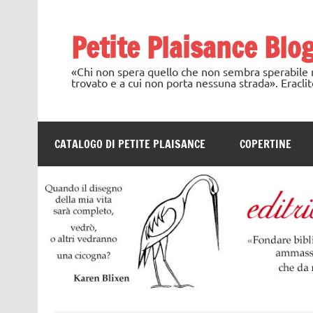
Skip
to
content
Petite Plaisance Blo
«Chi non spera quello che non sembra sperabile no
trovato e a cui non porta nessuna strada». Eraclit
CATALOGO DI PETITE PLAISANCE
COPERTINE