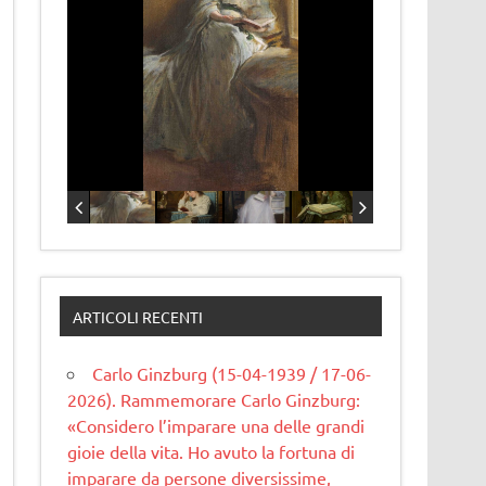
ARTICOLI RECENTI
Carlo Ginzburg (15-04-1939 / 17-06-
2026). Rammemorare Carlo Ginzburg:
«Considero l’imparare una delle grandi
gioie della vita. Ho avuto la fortuna di
imparare da persone diversissime,