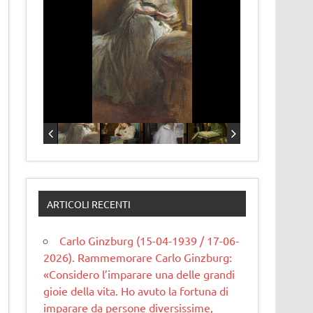
ARTICOLI RECENTI
Carlo Ginzburg (15-04-1939 / 17-06-
2026). Rammemorare Carlo Ginzburg:
«Considero l’imparare una delle grandi
gioie della vita. Ho avuto la fortuna di
imparare da persone diversissime,