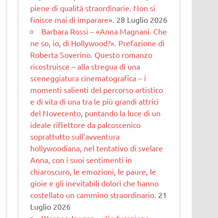
piene di qualità straordinarie. Non si
finisce mai di imparare».
28 Luglio 2026
Barbara Rossi – «Anna Magnani. Che
ne so, io, di Hollywood?». Prefazione di
Roberta Soverino. Questo romanzo
ricostruisce – alla stregua di una
sceneggiatura cinematogra­fica – i
momenti salienti del percorso artistico
e di vita di una tra le più grandi attrici
del Novecento, puntando la luce di un
ideale riflettore da palcoscenico
soprattutto sull’avventura
hollywoodiana, nel tentativo di svelare
Anna, con i suoi sentimenti in
chiaroscuro, le emozioni, le paure, le
gioie e gli inevitabili dolori che hanno
costellato un cammino straordinario.
21
Luglio 2026
Werner Jaeger – «L’educazione