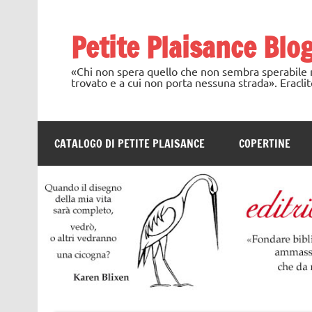
Skip
to
content
Petite Plaisance Blo
«Chi non spera quello che non sembra sperabile no
trovato e a cui non porta nessuna strada». Eraclit
CATALOGO DI PETITE PLAISANCE
COPERTINE