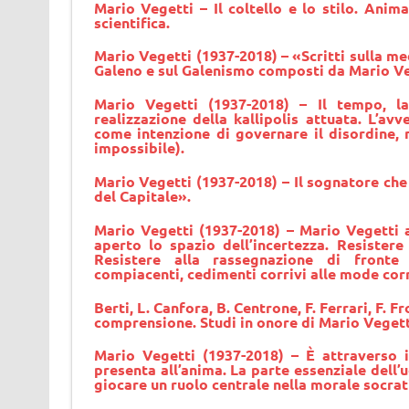
Mario Vegetti – Il coltello e lo stilo. Anima
scientifica.
Mario Vegetti (1937-2018) – «Scritti sulla med
Galeno e sul Galenismo composti da Mario Vege
Mario Vegetti (1937-2018) – Il tempo, la 
realizzazione della kallipolis attuata. L’av
come intenzione di governare il disordine, 
impossibile).
Mario Vegetti (1937-2018) – Il sognatore ch
del Capitale».
Mario Vegetti (1937-2018) – Mario Vegetti a
aperto lo spazio dell’incertezza. Resister
Resistere alla rassegnazione di fronte a
compiacenti, cedimenti corrivi alle mode corre
Berti
,
L. Canfora
,
B. Centrone
,
F. Ferrari
,
F. F
comprensione. Studi in onore di Mario Vegett
Mario Vegetti
(1937-2018) – È attraverso il
presenta all’anima. La parte essenziale dell’
giocare un ruolo centrale nella morale socrat