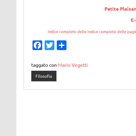
Petite Plaisa
E-
Indice completo delle Indice completo delle pagin
Fa
T
C
c
w
o
e
it
n
taggato con
Mario Vegetti
b
te
di
Filosofia
o
r
vi
o
di
k