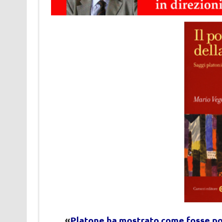
«
Platone ha mostrato come fosse pos