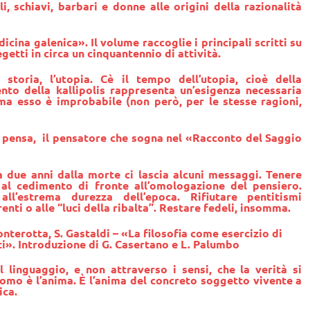
li, schiavi, barbari e donne alle origini della razionalità
icina galenica». Il volume raccoglie i principali scritti su
tti in circa un cinquantennio di attività.
storia, l’utopia. Cè il tempo dell’utopia, cioè della
vento della kallipolis rappresenta un’esigenza necessaria
ma esso è improbabile (non però, per le stesse ragioni,
e pensa, il pensatore che sogna nel «Racconto del Saggio
 due anni dalla morte ci lascia alcuni messaggi. Tenere
e al cedimento di fronte all’omologazione del pensiero.
ll’estrema durezza dell’epoca. Rifiutare pentitismi
nti o alle “luci della ribalta”. Restare fedeli, insomma.
ronterotta
,
S. Gastaldi
– «La filosofia come esercizio di
i». Introduzione di G. Casertano e L. Palumbo
 linguaggio, e non attraverso i sensi, che la verità si
uomo è l’anima. È l’anima del concreto soggetto vivente a
ica.