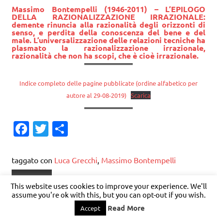
Massimo Bontempelli (1946-2011) – L’EPILOGO
DELLA RAZIONALIZZAZIONE IRRAZIONALE:
demente rinuncia alla razionalità degli orizzonti di
senso, e perdita della conoscenza del bene e del
male. L’universalizzazione delle relazioni tecniche ha
plasmato la razionalizzazione irrazionale,
razionalità che non ha scopi, che è cioè irrazionale.
Indice completo delle pagine pubblicate (ordine alfabetico per
autore al 29-08-2019)
Scarica
Fa
T
C
c
w
o
e
it
n
taggato con
Luca Grecchi
,
Massimo Bontempelli
b
te
di
Filosofia
This website uses cookies to improve your experience. We'll
o
r
vi
assume you're ok with this, but you can opt-out if you wish.
o
di
Read More
Accept
WordPress Theme: Dynamic News by ThemeZee.