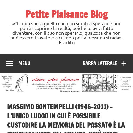
Skip
to
Petite Plaisance Blog
content
«Chi non spera quello che non sembra sperabile non
potrà scoprirne la realtà, poiché lo avrà fatto
diventare, con il suo non sperarlo, qualcosa che non
può essere trovato e a cui non porta nessuna strada».
Eraclito
MENU
BARRA LATERALE
MASSIMO BONTEMPELLI (1946-2011) –
L’UNICO LUOGO IN CUI È POSSIBILE
CUSTODIRE LA MEMORIA DEL PASSATO È LA