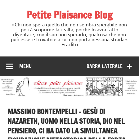
Skip
to
Petite Plaisance Blog
content
«Chi non spera quello che non sembra sperabile non
potrà scoprirne la realtà, poiché lo avrà fatto
diventare, con il suo non sperarlo, qualcosa che non
può essere trovato e a cui non porta nessuna strada».
Eraclito
MENU
BARRA LATERALE
MASSIMO BONTEMPELLI – GESÙ DI
NAZARETH, UOMO NELLA STORIA, DIO NEL
PENSIERO, CI HA DATO LA SIMULTANEA