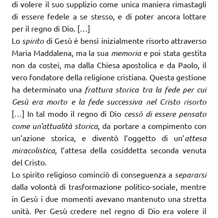
di volere il suo supplizio come unica maniera rimastagli
di essere fedele a se stesso, e di poter ancora lottare
per il regno di Dio. […]
Lo
spirito
di Gesù è bensì inizialmente risorto attraverso
Maria Maddalena, ma la sua
memoria
e poi stata gestita
non da costei, ma dalla Chiesa apostolica e da Paolo, il
vero fondatore della religione cristiana. Questa gestione
ha determinato una
frattura storica tra la fede per cui
Gesù era morto e la fede successiva nel Cristo risorto
[…] In tal modo il regno di Dio
cessò di essere pensato
come un’attualità storica
, da portare a compimento con
un’azione storica, e diventò l’oggetto di un’
attesa
miracolistica
, l’attesa della cosiddetta seconda venuta
del Cristo.
Lo spirito religioso cominciò di conseguenza a
separarsi
dalla volontà di trasformazione politico-sociale, mentre
in Gesù i due momenti avevano mantenuto una stretta
unità. Per Gesù credere nel regno di Dio era volere il