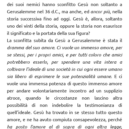
dei suoi nemici hanno sconfitto Gesù non soltanto a
Gerusalemme nel 36 d.C., ma anche, ed
ancor più
, nella
storia successiva fino ad oggi. Gesù è, allora, soltanto
uno dei vinti della storia, oppure la storia non esaurisce
il significato e la portata della sua figura?
La sconfitta subíta da Gesù a Gerusalemme è stata il
dramma del suo amore
.
Ci vuole un immenso amore, per
se stessi
,
per i propri amici
,
e per tutti coloro che amici
potrebbero esserlo
,
per spendere una vita intera a
coltivare l’ideale di una società in cui ogni essere umano
sia libero di esprimere le sue potenzialità umane
. E ci
vuole una immensa potenza di questo immenso amore
per andare volontariamente incontro ad un supplizio
atroce, quando le circostanze non lascino altra
possibilità di non indebolire la testimonianza di
quell’ideale. Gesù ha trovato in se stesso tutto questo
amore, e ne ha avuto compiuta consapevolezza, perché
ha posto l’amore al di sopra di ogni altra legge
,