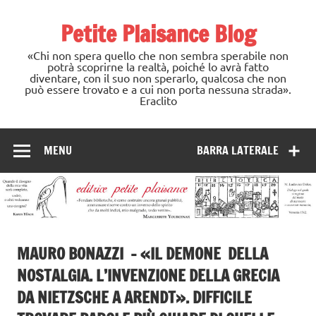
Skip
to
Petite Plaisance Blog
content
«Chi non spera quello che non sembra sperabile non
potrà scoprirne la realtà, poiché lo avrà fatto
diventare, con il suo non sperarlo, qualcosa che non
può essere trovato e a cui non porta nessuna strada».
Eraclito
MENU
BARRA LATERALE
MAURO BONAZZI – «IL DEMONE DELLA
NOSTALGIA. L’INVENZIONE DELLA GRECIA
DA NIETZSCHE A ARENDT». DIFFICILE