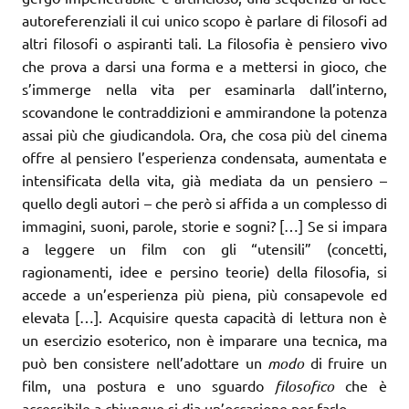
autoreferenziali il cui unico scopo è parlare di filosofi ad
altri filosofi o aspiranti tali. La filosofia è pensiero vivo
che prova a darsi una forma e a mettersi in gioco, che
s’immerge nella vita per esaminarla dall’interno,
scovandone le contraddizioni e ammirandone la potenza
assai più che giudicandola. Ora, che cosa più del cinema
offre al pensiero l’esperienza condensata, aumentata e
intensificata della vita, già mediata da un pensiero –
quello degli autori – che però si affida a un complesso di
immagini, suoni, parole, storie e sogni? […] Se si impara
a leggere un film con gli “utensili” (concetti,
ragionamenti, idee e persino teorie) della filosofia, si
accede a un’esperienza più piena, più consapevole ed
elevata […]. Acquisire questa capacità di lettura non è
un esercizio esoterico, non è imparare una tecnica, ma
può ben consistere nell’adottare un
modo
di fruire un
film, una postura e uno sguardo
filosofico
che è
accessibile a chiunque si dia un’occasione per farlo.