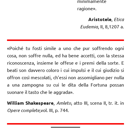
minimamente
ragione».
Aristotele
,
Etica
Eudemia
, II, 8,1207 a.
«Poiché tu fosti simile a uno che pur soffrendo ogni
cosa, non soffre nulla, ed ha bene accetti, con la stessa
riconoscenza, insieme le offese e i premi della sorte. E
beati son davvero coloro i cui impulsi e il cui giudizio si
offron così mescolati, ch’essi non assomigliano per nulla
a una zampogna su cui le dita della Fortuna possan
suonare il tasto che le aggrada».
William Shakespeare
,
Amleto
, atto III, scena II, tr. it. in
Opere complete
,vol. III, p. 744.