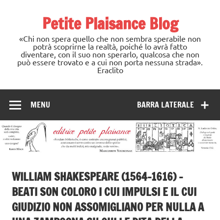
Skip
to
Petite Plaisance Blog
content
«Chi non spera quello che non sembra sperabile non
potrà scoprirne la realtà, poiché lo avrà fatto
diventare, con il suo non sperarlo, qualcosa che non
può essere trovato e a cui non porta nessuna strada».
Eraclito
MENU
BARRA LATERALE
WILLIAM SHAKESPEARE (1564-1616) –
BEATI SON COLORO I CUI IMPULSI E IL CUI
GIUDIZIO NON ASSOMIGLIANO PER NULLA A