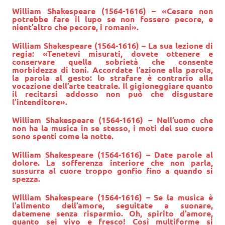
William Shakespeare (1564-1616) – «Cesare non
potrebbe fare il lupo se non fossero pecore, e
nient’altro che pecore, i romani».
William Shakespeare (1564-1616) – La sua lezione di
regia: «Tenetevi misurati, dovete ottenere e
conservare quella sobrietà che consente
morbidezza di toni. Accordate l’azione alla parola,
la parola al gesto: lo strafare è contrario alla
vocazione dell’arte teatrale. Il gigioneggiare quanto
il recitarsi addosso non può che disgustare
l’intenditore».
William Shakespeare
(1564-1616) – Nell’uomo che
non ha la musica in se stesso, i moti del suo cuore
sono spenti come la notte.
William Shakespeare (1564-1616) – Date parole al
dolore. La sofferenza interiore che non parla,
sussurra al cuore troppo gonfio fino a quando si
spezza.
William Shakespeare
(1564-1616) – Se la musica è
l’alimento dell’amore, seguitate a suonare,
datemene senza risparmio. Oh, spirito d’amore,
quanto sei vivo e fresco! Così multiforme si