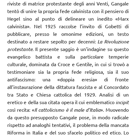
riviste di matrice protestante degli anni Venti, Gangale
tentò di unire la propria fede calvinista con il pensiero di
Hegel sino al punto di delineare un inedito «Marx
calvinista». Nel 1925 raccolse l’invito di Gobetti di
pubblicare, presso le omonime edizioni, un testo
destinato a restare sepolto per decenni:
La Rivoluzione
protestante
. Il presente saggio è un’indagine su questo
evangelico battista e sulla particolare temperie
culturale, dominata da Croce e Gentile, in cui si trovò a
testimoniare sia la propria fede religiosa, sia il suo
antifascismo: una «doppia eresia» di fronte
all’instaurazione della dittatura fascista e al Concordato
tra Stato e Chiesa cattolica del 1929. Analisi di un
eretico e della sua citata opera il cui emblematico
incipit
così recita: «
Il cattolicismo è il male d’Italia
». Muovendo
da questo presupposto Gangale pose, in modo radicale
rispetto ad analoghi tentativi, il problema della mancata
Riforma in Italia e del suo sfacelo politico ed etico. Lo