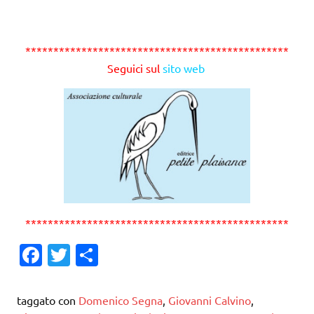
***********************************************
Seguici sul
sito web
***********************************************
Fa
T
C
c
w
o
e
it
n
taggato con
Domenico Segna
,
Giovanni Calvino
,