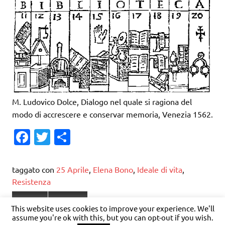
M. Ludovico Dolce, Dialogo nel quale si ragiona del
modo di accrescere e conservar memoria, Venezia 1562.
Fa
T
C
c
w
o
e
it
n
taggato con
25 Aprile
,
Elena Bono
,
Ideale di vita
,
b
te
di
Resistenza
o
r
vi
Poesia
Politica
This website uses cookies to improve your experience. We'll
o
di
assume you're ok with this, but you can opt-out if you wish.