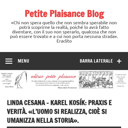
Skip
to
Petite Plaisance Blog
content
«Chi non spera quello che non sembra sperabile non
potrà scoprirne la realtà, poiché lo avrà fatto
diventare, con il suo non sperarlo, qualcosa che non
può essere trovato e a cui non porta nessuna strada».
Eraclito
MENU
BARRA LATERALE
LINDA CESANA – KAREL KOSÍK: PRAXIS E
VERITÀ. «L’UOMO SI REALIZZA, CIOÈ SI
UMANIZZA NELLA STORIA».