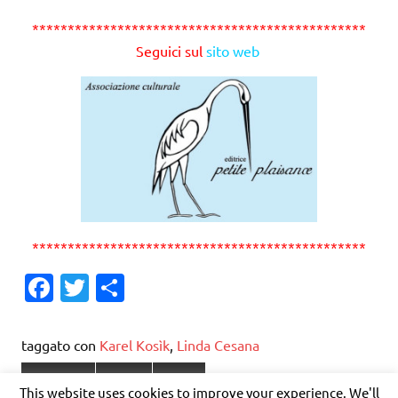
***********************************************
Seguici sul
sito web
***********************************************
Fa
T
C
c
w
o
e
it
n
taggato con
Karel Kosìk
,
Linda Cesana
b
te
di
Filosofia
Saggi
Testi
This website uses cookies to improve your experience. We'll