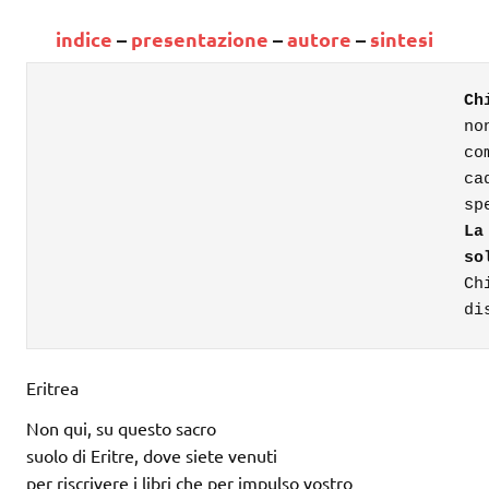
indice
–
presentazione
–
autore
–
sintesi
Ch
no
co
ca
sp
La
so
Ch
di
Eritrea
Non qui, su questo sacro
suolo di Eritre, dove siete venuti
per riscrivere i libri che per impulso vostro