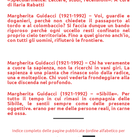
di Ilaria Rabatti
Margherita Guidacci (1921-1992) – Voi, guardie e
doganieri, perché non chiedete il passaporto al
tordo e al colombaccio? Si faccia dunque un bando
rigoroso perché ogni uccello resti confinato nel
proprio cielo territoriale. Fino a quel giorno anch’io,
con tutti gli uomini, rifiuterò le frontiere.
Margherita Guidacci (1921-1992) – Chi ha veramente
a cuore la sapienza, non la ricerchi in vani giri. La
sapienza è una pianta che rinasce solo dalla radice,
una e molteplice. Chi vuol vederla frondeggiare alla
luce discenda nel profondo.
Margherita Guidacci
(1921-1992) – «Sibille». Per
tutto il tempo in cui rimasi in compagnia delle
Sibille, le sentii sempre come delle presenze
oggettive. erano per me delle persone reali, in carne
ed ossa.
Indice completo delle pagine pubblicate (ordine alfabetico per