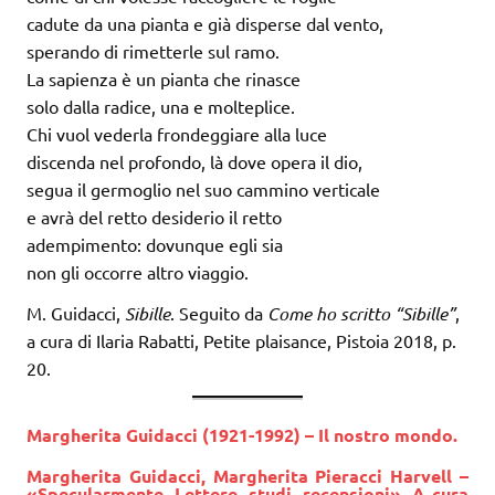
cadute da una pianta e già disperse dal vento,
sperando di rimetterle sul ramo.
La sapienza è un pianta che rinasce
solo dalla radice, una e molteplice.
Chi vuol vederla frondeggiare alla luce
discenda nel profondo, là dove opera il dio,
segua il germoglio nel suo cammino verticale
e avrà del retto desiderio il retto
adempimento: dovunque egli sia
non gli occorre altro viaggio.
M. Guidacci,
Sibille
. Seguito da
Come ho scritto “Sibille”
,
a cura di Ilaria Rabatti, Petite plaisance, Pistoia 2018, p.
20.
Margherita Guidacci (1921-1992) – Il nostro mondo.
Margherita Guidacci, Margherita Pieracci Harvell –
«Specularmente. Lettere, studi, recensioni». A cura