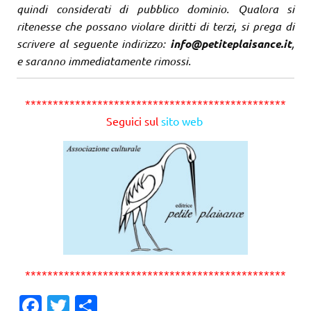
quindi considerati di pubblico dominio. Qualora si
ritenesse che possano violare diritti di terzi, si prega di
scrivere al seguente indirizzo:
info@petiteplaisance.it
,
e saranno immediatamente rimossi.
***********************************************
Seguici sul
sito web
***********************************************
Fa
T
C