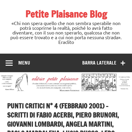
Skip
to
Petite Plaisance Blog
content
«Chi non spera quello che non sembra sperabile non
potrà scoprirne la realtà, poiché lo avrà fatto
diventare, con il suo non sperarlo, qualcosa che non
può essere trovato e a cui non porta nessuna strada».
Eraclito
MENU
BARRA LATERALE
PUNTI CRITICI N° 4 (FEBBRAIO 2001) –
SCRITTI DI FABIO ACERBI, PIERO BRUNORI,
GIOVANNI LOMBARDI, ANGELA MARTINI,