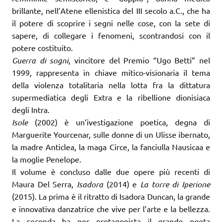
brillante, nell’Atene ellenistica del III secolo a.C., che ha
il potere di scoprire i segni nelle cose, con la sete di
sapere, di collegare i fenomeni, scontrandosi con il
potere costituito.
Guerra di sogni
, vincitore del Premio “Ugo Betti” nel
1999, rappresenta in chiave mitico-visionaria il tema
della violenza totalitaria nella lotta fra la dittatura
supermediatica degli Extra e la ribellione dionisiaca
degli Intra.
Isole
(2002) è un’ivestigazione poetica, degna di
Marguerite Yourcenar, sulle donne di un Ulisse ibernato,
la madre Anticlea, la maga Circe, la fanciulla Nausicaa e
la moglie Penelope.
Il volume è concluso dalle due opere più recenti di
Maura Del Serra,
Isadora
(2014) e
La torre di Iperione
(2015). La prima è il ritratto di Isadora Duncan, la grande
e innovativa danzatrice che vive per l’arte e la bellezza.
La seconda ha per protagonista il grande poeta