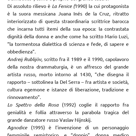
Di assoluto rilievo è
La Fenice (
1990) la cui protagonista
è la suora messicana Juana Inés de la Cruz, ritratto
interiorizzato di questa straordinaria scrittrice barocca
che incarna tutti itemi della sua epoca: la contrastata
dignità della donna e anche come ha scritto Mario Luzi,
“la tormentosa dialettica di scienza e fede, di sapere e
obbedienza”.
Andreij Rublijòv
, scritto fra il 1989 e il 1990, capolavoro
della nostra drammaturgia, è un affresco del grande
artista russo, morto intorno al 1430, “che disegna il
rapporto – sottolinea la Del Serra – fra artista e società,
cultura egemone e istanze di liberazione, tradizione e
rinnovamento”.
Lo Spettro della Rosa
(1992) coglie il rapporto fra
genialità e follia attraverso la parabola tragica del
grande danzatore russo Vaslav Nijnskij.
Agnodice
(1995) è l’invenzione di un personaggio
femminile semistorico, e “doppio”, donna medico