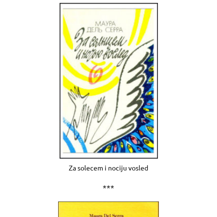
Za solecem i nociju vosled
***