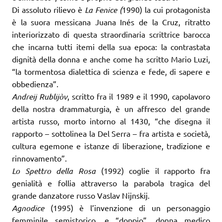
Di assoluto rilievo è
La Fenice (
1990) la cui protagonista
è la suora messicana Juana Inés de la Cruz, ritratto
interiorizzato di questa straordinaria scrittrice barocca
che incarna tutti itemi della sua epoca: la contrastata
dignità della donna e anche come ha scritto Mario Luzi,
“la tormentosa dialettica di scienza e fede, di sapere e
obbedienza”.
Andreij Rublijòv
, scritto fra il 1989 e il 1990, capolavoro
della nostra drammaturgia, è un affresco del grande
artista russo, morto intorno al 1430, “che disegna il
rapporto – sottolinea la Del Serra – fra artista e società,
cultura egemone e istanze di liberazione, tradizione e
rinnovamento”.
Lo Spettro della Rosa
(1992) coglie il rapporto fra
genialità e follia attraverso la parabola tragica del
grande danzatore russo Vaslav Nijnskij.
Agnodice
(1995) è l’invenzione di un personaggio
femminile semistorico, e “doppio”, donna medico