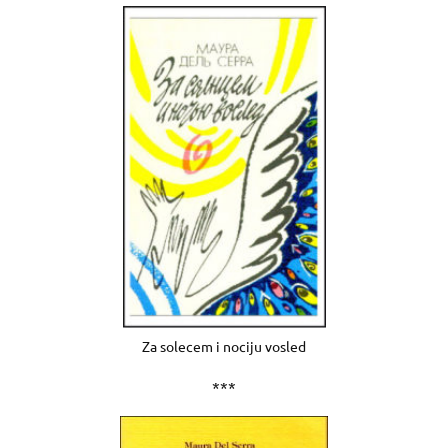
Za solecem i nociju vosled
***