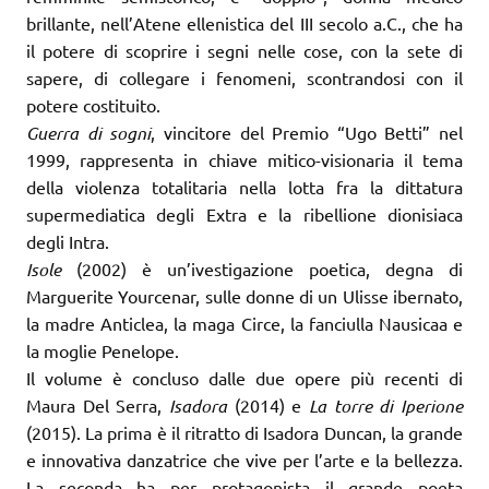
brillante, nell’Atene ellenistica del III secolo a.C., che ha
il potere di scoprire i segni nelle cose, con la sete di
sapere, di collegare i fenomeni, scontrandosi con il
potere costituito.
Guerra di sogni
, vincitore del Premio “Ugo Betti” nel
1999, rappresenta in chiave mitico-visionaria il tema
della violenza totalitaria nella lotta fra la dittatura
supermediatica degli Extra e la ribellione dionisiaca
degli Intra.
Isole
(2002) è un’ivestigazione poetica, degna di
Marguerite Yourcenar, sulle donne di un Ulisse ibernato,
la madre Anticlea, la maga Circe, la fanciulla Nausicaa e
la moglie Penelope.
Il volume è concluso dalle due opere più recenti di
Maura Del Serra,
Isadora
(2014) e
La torre di Iperione
(2015). La prima è il ritratto di Isadora Duncan, la grande
e innovativa danzatrice che vive per l’arte e la bellezza.
La seconda ha per protagonista il grande poeta