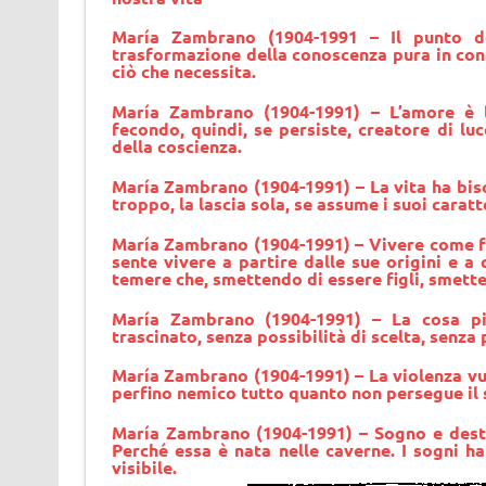
María Zambrano
(1904-1991 – Il punto 
trasformazione della conoscenza pura in cono
ciò che necessita.
María Zambrano
(1904-1991) – L’amore è 
fecondo, quindi, se persiste, creatore di luc
della coscienza.
María Zambrano
(1904-1991) – La vita ha biso
troppo, la lascia sola, se assume i suoi caratte
María Zambrano
(1904-1991) – Vivere come fi
sente vivere a partire dalle sue origini e a
temere che, smettendo di essere figli, smett
María Zambrano
(1904-1991) – La cosa pi
trascinato, senza possibilità di scelta, senza
María Zambrano (1904-1991) – La violenza vuo
perfino nemico tutto quanto non persegue il s
María Zambrano
(1904-1991) – Sogno e desti
Perché essa è nata nelle caverne. I sogni h
visibile.