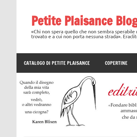
Skip
to
content
Petite Plaisance Blo
«Chi non spera quello che non sembra sperabile no
trovato e a cui non porta nessuna strada». Eraclit
CATALOGO DI PETITE PLAISANCE
COPERTINE