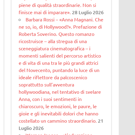
piene di qualità straordinarie. Non si
finisce mai di imparare».
28 Luglio 2026
Barbara Rossi – «Anna Magnani. Che
ne so, io, di Hollywood?». Prefazione di
Roberta Soverino. Questo romanzo
ricostruisce – alla stregua di una
sceneggiatura cinematogra­fica – i
momenti salienti del percorso artistico
e di vita di una tra le più grandi attrici
del Novecento, puntando la luce di un
ideale riflettore da palcoscenico
soprattutto sull’avventura
hollywoodiana, nel tentativo di svelare
Anna, con i suoi sentimenti in
chiaroscuro, le emozioni, le paure, le
gioie e gli inevitabili dolori che hanno
costellato un cammino straordinario.
21
Luglio 2026
Werner Jaeger – «L’educazione