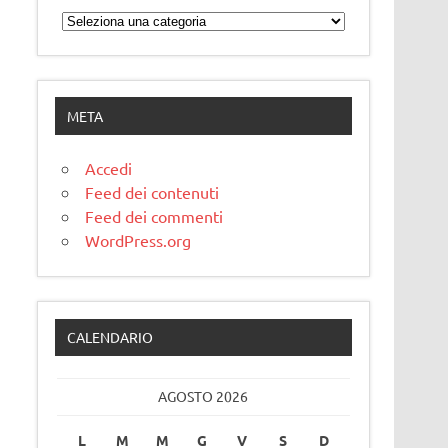
Categorie
META
Accedi
Feed dei contenuti
Feed dei commenti
WordPress.org
CALENDARIO
AGOSTO 2026
L
M
M
G
V
S
D