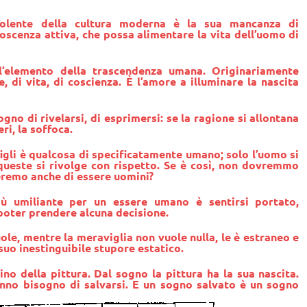
dolente della cultura moderna è la sua mancanza di
scenza attiva, che possa alimentare la vita dell’uomo di
l’elemento della trascendenza umana. Originariamente
e, di vita, di coscienza. È l’amore a illuminare la nascita
gno di rivelarsi, di esprimersi: se la ragione si allontana
ri, la soffoca.
gli è qualcosa di specificatamente umano; solo l’uomo si
 queste si rivolge con rispetto. Se è così, non dovremmo
eremo anche di essere uomini?
ù umiliante per un essere umano è sentirsi portato,
 poter prendere alcuna decisione.
le, mentre la meraviglia non vuole nulla, le è estraneo e
uo inestinguibile stupore estatico.
no della pittura. Dal sogno la pittura ha la sua nascita.
anno bisogno di salvarsi. E un sogno salvato è un sogno