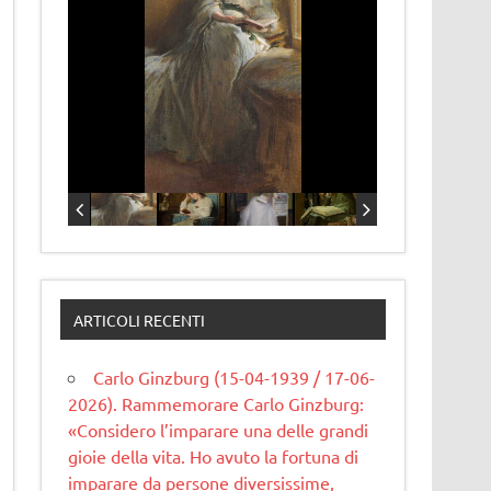
ARTICOLI RECENTI
Carlo Ginzburg (15-04-1939 / 17-06-
2026). Rammemorare Carlo Ginzburg:
«Considero l’imparare una delle grandi
gioie della vita. Ho avuto la fortuna di
imparare da persone diversissime,