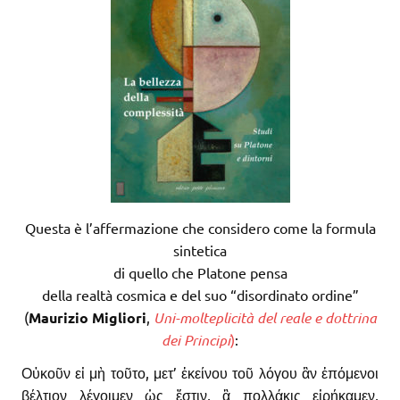
Questa è l’affermazione che considero come la formula
sintetica
di quello che Platone pensa
della realtà cosmica e del suo “disordinato ordine”
(
Maurizio Migliori
,
Uni-molteplicità del reale e dottrina
dei Principi
)
:
Οὐκοῦν εἰ μὴ τοῦτο, μετ’ ἐκείνου τοῦ λόγου ἂν ἑπόμενοι
βέλτιον λέγοιμεν ὡς ἔστιν, ἃ πολλάκις εἰρήκαμεν,