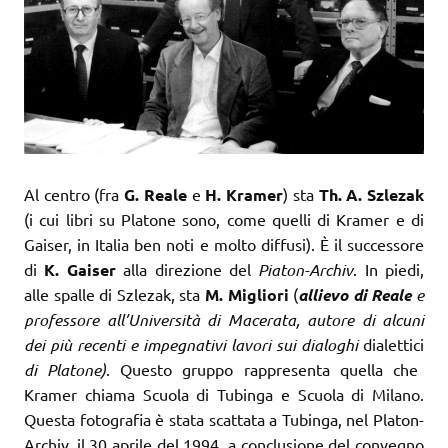
Al centro (fra
G. Reale
e
H. Kramer
) sta
Th. A. Szlezak
(i cui libri su Platone sono, come quelli di Kramer e di
Gaiser, in Italia ben noti e molto diffusi). È il successore
di
K. Gaiser
alla direzione del
Piaton-Archiv
. In piedi,
alle spalle di Szlezak, sta
M. Migliori
(
allievo di Reale
e
professore all’Università di Macerata, autore di alcuni
dei più recenti e impegnativi lavori sui dialoghi
dialettici
di Platone)
. Questo gruppo rappresenta quella che
Kramer chiama Scuola di Tubinga e Scuola di Milano.
Questa fotografia è stata scattata a Tubinga, nel Platon-
Archiv, il 30 aprile del 1994, a conclusione del convegno