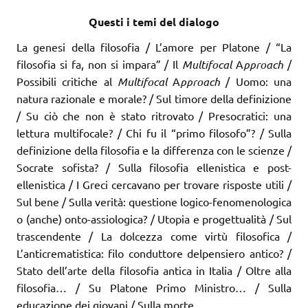
Questi i temi del dialogo
La genesi della filosofia / L’amore per Platone / “La
filosofia si fa, non si impara” / Il
Multifocal
A
pproach
/
Possibili critiche al
Multifocal
A
pproach
/ Uomo: una
natura razionale e morale? / Sul timore della definizione
/ Su ciò che non è stato ritrovato / Presocratici: una
lettura multifocale? / Chi fu il “primo filosofo”? / Sulla
definizione della filosofia e la differenza con le scienze /
Socrate sofista? / Sulla filosofia ellenistica e post-
ellenistica / I Greci cercavano per trovare risposte utili /
Sul bene / Sulla verità: questione logico-fenomenologica
o (anche) onto-assiologica? / Utopia e progettualità / Sul
trascendente / La dolcezza come virtù filosofica /
L’anticrematistica: filo conduttore delpensiero antico? /
Stato dell’arte della filosofia antica in Italia / Oltre alla
filosofia… / Su Platone Primo Ministro… / Sulla
educazione dei giovani / Sulla morte