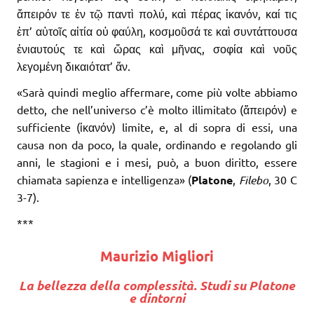
ἄπειρόν τε ἐν τῷ παντὶ πολύ, καὶ πέρας ἱκανόν, καί τις
ἐπ’ αὐτοῖς αἰτία οὐ φαύλη, κοσμοῦσά τε καὶ συντάττουσα
ἐνιαυτούς τε καὶ ὥρας καὶ μῆνας, σοφία καὶ νοῦς
λεγομένη δικαιότατ’ ἄν.
«Sarà quindi meglio affermare, come più volte abbiamo
detto, che nell’universo c’è molto illimitato (ἄπειρόν) e
sufficiente (ἱκανόν) limite, e, al di sopra di essi, una
causa non da poco, la quale, ordinando e regolando gli
anni, le stagioni e i mesi, può, a buon diritto, essere
chiamata sapienza e intelligenza» (
Platone
,
Filebo
, 30 C
3-7).
***
Maurizio Migliori
La bellezza della complessità. Studi su Platone
e dintorni