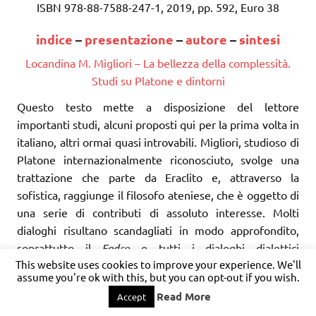
ISBN 978-88-7588-247-1, 2019, pp. 592, Euro 38
indice
–
presentazione
–
autore
–
sintesi
Locandina M. Migliori – La bellezza della complessità.
Studi su Platone e dintorni
Questo testo mette a disposizione del lettore
importanti studi, alcuni proposti qui per la prima volta in
italiano, altri ormai quasi introvabili. Migliori, studioso di
Platone internazionalmente riconosciuto, svolge una
trattazione che parte da Eraclito e, attraverso la
sofistica, raggiunge il filosofo ateniese, che è oggetto di
una serie di contributi di assoluto interesse. Molti
dialoghi risultano scandagliati in modo approfondito,
soprattutto il
Fedro
e tutti i dialoghi dialettici
This website uses cookies to improve your experience. We'll
(
Parmenide
,
Sofista
,
Politico
e
Filebo
). In effetti, Migliori
assume you're ok with this, but you can opt-out if you wish.
ha un particolare interesse per la dialettica, il che spiega
Read More
Accept
gli studi su Eraclito e Gorgia. La dialettica è alla base