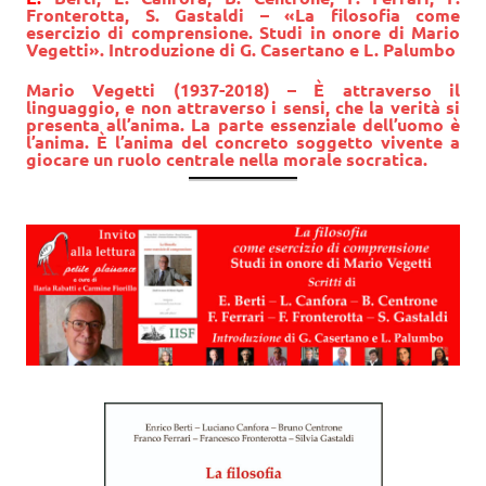
Fronterotta
,
S. Gastaldi
– «La filosofia come
esercizio di comprensione. Studi in onore di Mario
Vegetti». Introduzione di G. Casertano e L. Palumbo
Mario Vegetti
(1937-2018) – È attraverso il
linguaggio, e non attraverso i sensi, che la verità si
presenta all’anima. La parte essenziale dell’uomo è
l’anima. È l’anima del concreto soggetto vivente a
giocare un ruolo centrale nella morale socratica.