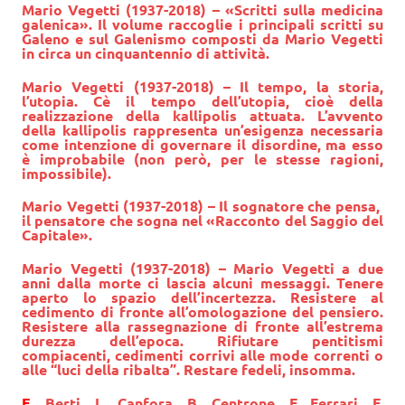
Mario Vegetti (1937-2018) – «Scritti sulla medicina
galenica». Il volume raccoglie i principali scritti su
Galeno e sul Galenismo composti da Mario Vegetti
in circa un cinquantennio di attività.
Mario Vegetti (1937-2018) – Il tempo, la storia,
l’utopia. Cè il tempo dell’utopia, cioè della
realizzazione della kallipolis attuata. L’avvento
della kallipolis rappresenta un’esigenza necessaria
come intenzione di governare il disordine, ma esso
è improbabile (non però, per le stesse ragioni,
impossibile).
Mario Vegetti (1937-2018) – Il sognatore che pensa,
il pensatore che sogna nel «Racconto del Saggio del
Capitale».
Mario Vegetti (1937-2018) – Mario Vegetti a due
anni dalla morte ci lascia alcuni messaggi. Tenere
aperto lo spazio dell’incertezza. Resistere al
cedimento di fronte all’omologazione del pensiero.
Resistere alla rassegnazione di fronte all’estrema
durezza dell’epoca. Rifiutare pentitismi
compiacenti, cedimenti corrivi alle mode correnti o
alle “luci della ribalta”. Restare fedeli, insomma.
E.
Berti
,
L. Canfora
,
B. Centrone
,
F. Ferrari
,
F.