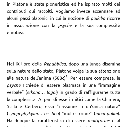
in Platone è stata pioneristica ed ha ispirato molti dei
contributi qui raccolti. Vogliamo invece accennare ad
alcuni passi platonici in cui la nozione di
poikilia
ricorre
in associazione con la
psyche
e la sua complessità
emotiva.
II
Nel IX libro della
Repubblica
, dopo una lunga disamina
sulla natura dello stato, Platone volge la sua attenzione
3
alla natura dell’anima (588c)
. Per essere compresa, la
psyche
richiede di essere plasmata in una “immagine
verbale” (
eikona… logoi
) in grado di raffigurarne tutta
la complessità. Al pari di esseri mitici come la Chimera,
Scilla e Cerbero, essa “riassume in un’unica natura”
(
sympephykyiai… eis hen
) “molte forme” (
ideai pollai
).
Ha dunque la caratteristica di essere
multiforme
e al