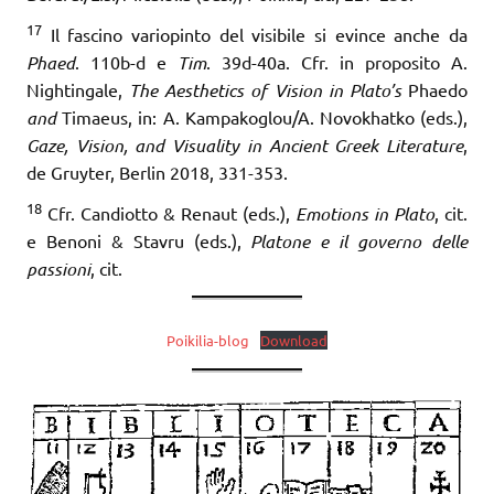
17
Il fascino variopinto del visibile si evince anche da
Phaed
. 110b-d e
Tim
. 39d-40a. Cfr. in proposito A.
Nightingale,
The Aesthetics of Vision in Plato’s
Phaedo
and
Timaeus, in: A. Kampakoglou/A. Novokhatko (eds.),
Gaze, Vision, and Visu­ality in Ancient Greek Literature
,
de Gruyter, Berlin 2018, 331-353.
18
Cfr. Candiotto & Renaut (eds.),
Emotions in Plato
, cit.
e Benoni & Stavru (eds.),
Platone e il governo delle
passioni
, cit.
Poikilia-blog
Download