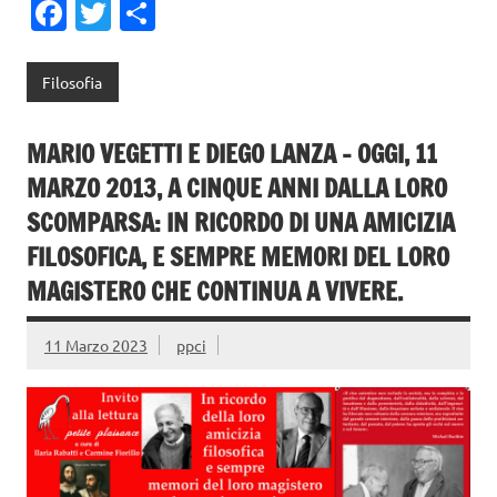
Fa
T
C
c
w
o
e
it
n
Filosofia
b
te
di
o
r
vi
MARIO VEGETTI E DIEGO LANZA – OGGI, 11
o
di
MARZO 2013, A CINQUE ANNI DALLA LORO
k
SCOMPARSA: IN RICORDO DI UNA AMICIZIA
FILOSOFICA, E SEMPRE MEMORI DEL LORO
MAGISTERO CHE CONTINUA A VIVERE.
11 Marzo 2023
ppci