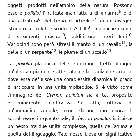
oggetti prodotti nell’ambito della natura. Possono
5
essere
poikiloi
l’intricata manifattura di un’arma
o di
6
7
una calzatura
, del trono di Afrodite
, di un disegno
8
istoriato sul celebre scudo di Achille
, ma anche i suoni
9
10
di strumenti musicali
, addirittura interi Inni
.
11
Variopinti sono però altresì il manto di un cavallo
, la
12
13
pelle di un serpente
, le piume di un uccello
.
La
poikilia
platonica delle emozioni riflette dunque
un’idea ampiamente attestata nella tradizione arcaica,
dove essa definisce una complessità dinamica in grado
di articolarsi in una unità molteplice. Si è visto come
l’immagine del
therion poikilon
sia a tal proposito
estremamente significativa. Si tratta, tuttavia, di
un’immagine verbale, come Platone non manca di
sottolineare: in quanto tale, il
therion poikilon
istituisce
un nesso tra due unità complesse, quella dell’anima e
quella del linguaggio. Tale nesso trova un significativo