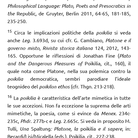
Philosophical Language: Plato, Poets and Presocratics in
the
Republic, de Gruyter, Berlin 2011, 64-65, 181-185,
235-250.
15
Circa le implicazioni politiche della
poikilia
si veda
anche
Leg
. 3.693d, su cui cfr. G. Cambiano,
Platone e il
governo misto
,
Rivista storica italiana
124, 2012, 143-
165. Opportune le riflessioni di Jonathan Fine (
Plato
and the Dangerous Pleasures of
Poikilia, cit., 160), il
quale nota come Platone, nella sua polemica contro la
poikilia
democratica, sembri parodiare l’ideale
teognideo del
poikilon ethos
(cfr. Thgn. 213-218).
16
La
poikilia
è caratteristica dell’arte mimetica in tutte
le sue accezioni. Non fa eccezione la suprema delle arti
mimetiche, la poesia, come si evince da
Menex
. 234c-
235c,
Phdr
. 277b-c e
Leg
. 2.665c. Si veda in proposito M.
Tulli,
Una
Spaltung
: Platone, la
poikilia
e il sapere
, in:
Berardi/Lisi/Micalella (eds.), Poikilia, cit., 227-238.