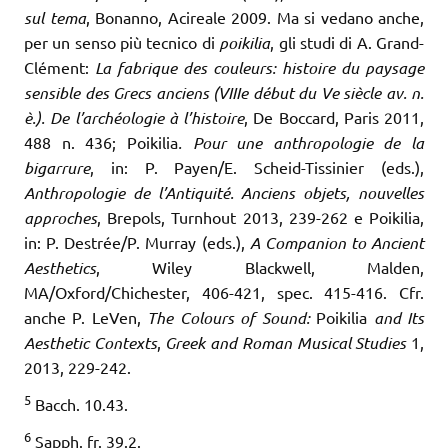
sul tema
, Bonanno, Acireale 2009. Ma si vedano anche,
per un senso più tecnico di
poikilia
, gli studi di A. Grand-
Clément:
La fabrique des couleurs: histoire du paysage
sensible des Grecs anciens (VIIIe début du Ve siècle av. n.
è.). De l’archéologie à l’histoire
, De Boccard, Paris 2011,
488 n. 436; Poikilia
. Pour une anthropologie de la
bigarrure
, in: P. Payen/E. Scheid-Tissinier (eds.),
Anthropologie de l’Antiquité. Anciens objets, nouvelles
approches
, Brepols, Turnhout 2013, 239-262 e Poikilia,
in: P. Destrée/P. Murray (eds.),
A Companion to Ancient
Aesthetics
, Wiley Blackwell, Malden,
MA/Oxford/Chichester, 406-421, spec. 415-416. Cfr.
anche P. LeVen,
The Colours of Sound:
Poikilia
and Its
Aesthetic Contexts
,
Greek and Roman Musical Studies
1,
2013, 229-242.
5
Bacch. 10.43.
6
Sapph. fr. 39.2.