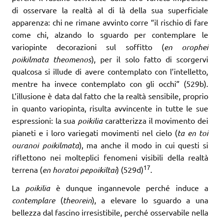
di osservare la realtà al di là della sua superficiale
apparenza: chi ne rimane avvinto corre “il rischio di fare
come chi, alzando lo sguardo per contemplare le
variopinte decorazioni sul soffitto (
en orophei
poikilmata theomenos
), per il solo fatto di scorgervi
qualcosa si illude di avere contemplato con l’intelletto,
mentre ha invece contemplato con gli occhi” (529b).
L’illusione è data dal fatto che la realtà sensibile, proprio
in quanto variopinta, risulta avvincente in tutte le sue
espressioni: la sua
poikilia
caratterizza il movimento dei
pianeti e i loro variegati movimenti nel cielo (
ta en toi
ouranoi poikilmata
), ma anche il modo in cui questi si
riflettono nei molteplici fenomeni visibili della realtà
17
terrena (
en horatoi pepoikiltai
) (529d)
.
La
poikilia
è dunque ingannevole perché induce a
contemplare
(
theorein
), a elevare lo sguardo a una
bellezza dal fascino irresistibile, perché osservabile nella