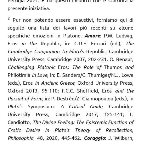
Perugia 2021. È da questo incontro che è scaturita la
presente iniziativa.
2
Pur non potendo essere esaustivi, forniamo qui di
seguito una lista dei lavori più recenti su alcune
specifiche emozioni in Platone.
Amore
: P.W. Ludwig,
Eros
in the
Republic, in: G.R.F. Ferrari (ed.),
The
Cambridge Companion to Plato’s
Republic, Cambridge
University Press, Cambridge 2007, 202-231. O. Renaut,
Challenging Platonic
Eros
: The Role of
Thumos
and
Philotimia
in Love
, in: E. Sanders/C. Thumiger/N.J. Lowe
(eds.), Eros
in Ancient Greece
, Oxford University Press,
Oxford 2013, 95-110; F.C.C. Sheffield, Erōs
and the
Pursuit of Form
, in: P. Destrée/Z. Giannopoulou (eds.), In
Plato’s
Symposium
: A Critical Guide
, Cambridge
University Press, Cambridge 2017, 125-141; L.
Candiotto,
The Divine Feeling: The Epistemic Function of
Erotic Desire in Plato’s Theory of Recollection
,
Philosophia
, 48, 2020, 445-462.
Coraggio
: J. Wilburn,