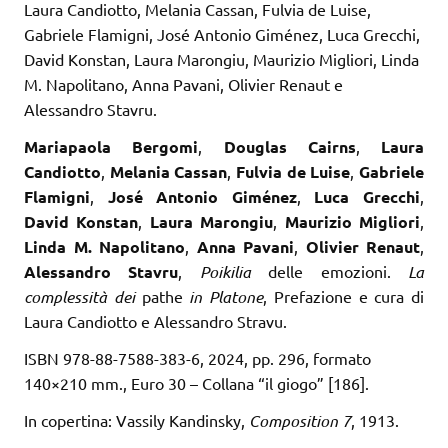
Laura Candiotto, Melania Cassan, Fulvia de Luise,
Gabriele Flamigni, José Antonio Giménez, Luca Grecchi,
David Konstan, Laura Marongiu, Maurizio Migliori, Linda
M. Napolitano, Anna Pavani, Olivier Renaut e
Alessandro Stavru.
Mariapaola Bergomi
,
Douglas Cairns
,
Laura
Candiotto
,
Melania Cassan
,
Fulvia de Luise
,
Gabriele
Flamigni
,
José Antonio Giménez
,
Luca Grecchi
,
David Konstan
,
Laura Marongiu
,
Maurizio Migliori
,
Linda M. Napolitano
,
Anna Pavani
,
Olivier Renaut
,
Alessandro Stavru
,
Poikilia
delle emozioni.
La
complessità dei
pathe
in Platone
, Prefazione e cura di
Laura Candiotto e Alessandro Stravu.
ISBN 978-88-7588-383-6, 2024, pp. 296, formato
140×210 mm., Euro 30 – Collana “il giogo” [186].
In copertina: Vassily Kandinsky,
Composition 7
, 1913.