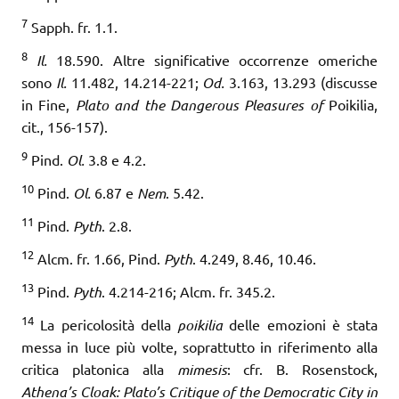
7
Sapph. fr. 1.1.
8
Il.
18.590. Altre significative occorrenze omeriche
sono
Il.
11.482, 14.214-221;
Od.
3.163, 13.293 (discusse
in Fine,
Plato and the Dangerous Pleasures of
Poikilia,
cit., 156-157).
9
Pind.
Ol.
3.8 e 4.2.
10
Pind.
Ol.
6.87 e
Nem
. 5.42.
11
Pind.
Pyth
. 2.8.
12
Alcm. fr. 1.66, Pind.
Pyth
. 4.249, 8.46, 10.46.
13
Pind.
Pyth
. 4.214-216; Alcm. fr. 345.2.
14
La pericolosità della
poikilia
delle emozioni è stata
messa in luce più volte, soprattutto in riferimento alla
critica platonica alla
mimesis
: cfr. B. Rosenstock,
Athena’s Cloak: Plato’s Critique of the Democratic City in