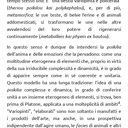
tempo stesso
una
. È “una bestia variopinta e policefala”
(
theriou poikilou kai polykephalou
), e, per di più,
metamorfica
: le sue teste, di belve ferine e di animali
addomesticati, si trasformano le une nelle altre
avvalendosi del loro potere di rigenerarsi
continuamente (
metaballein kai phyein ex hautou
).
In questo senso è dunque da intendersi la
poikilia
dell’anima e delle emozioni che la pervadono: come una
moltitudine eterogenea di elementi che, proprio in virtù
della sua irriducibile complessità e dinamicità, è in grado
di apparire sempre come in sé coerente e unitaria.
Questo modello ha una lunga tradizione: l’idea di una
poikilia
complessa e dinamica, in grado di conferire
unità a un insieme eterogeneo di elementi, si trova, ben
4
prima di Platone, applicata a una molteplicità di ambiti
.
“Variopinti”, “elaborati” sono non soltanto i manufatti e
i prodotti dell’arte, ma anche, in una prospettiva
indipendente dall’agire umano, le
facies
di animali e altri