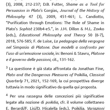
(3), 2008, 212-237; D.B. Futter,
Shame as a Tool for
Persuasion in Plato’s
Gorgias,
Journal of the History of
Philosophy
47 (3), 2009, 451-461; L. Candiotto,
“Purification through Emotions: The Role of Shame in
Plato’s
Sophist
230b4-e5.”, in J.M. Dillon & M.L. Zovko
(eds.),
Educational Philosophy and Theory
50 (6-7),
2018, 576-585; F. de Luise,
La pedagogia della vergogna
nel
Simposio
di Platone. Due modelli a confronto per
l’uso di un’emozione sociale
, in: Benoni & Stavru,
Platone
e il governo delle passioni
, cit., 131-162.
3
La questione è già stata affrontata da Jonathan Fine,
Plato and the Dangerous Pleasures of
Poikilia,
Classical
Quarterly
71, 2021, 152-169, la cui prospettiva diverge
tuttavia in modo significativo da quella qui proposta.
4
Per una rassegna delle concezioni più significative
legate alla nozione di
poikilia
, cfr. il volume collettaneo
E. Berardi/F. Lisi/D. Micalella (eds.), Poikilia.
Variazioni