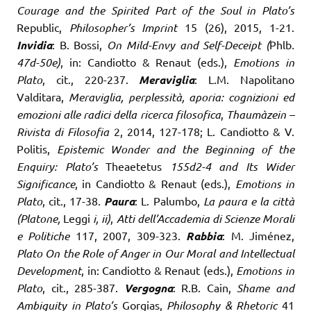
Courage and the Spirited Part of the Soul in
Plato’s
Republic,
Philosopher’s Imprint
15 (26), 2015, 1-21.
Invidia
: B. Bossi,
On Mild-Envy and Self-Deceipt (
Phlb
.
47d-50e)
, in: Candiotto & Renaut (eds.),
Emotions in
Plato
, cit., 220-237.
Meraviglia
: L.M. Napolitano
Valditara,
Meraviglia, perplessità, aporia: cognizioni ed
emozioni alle radici della ricerca filosofica
,
Thaumàzein –
Rivista di Filosofia
2, 2014, 127-178; L. Candiotto & V.
Politis,
Epistemic Wonder and the Beginning of the
Enquiry: Plato’s
Theaetetus
155d2-4 and Its Wider
Significance
, in Candiotto & Renaut (eds.),
Emotions in
Plato
, cit., 17-38.
Paura
: L. Palumbo,
La paura e la città
(Platone,
Leggi
i, ii)
,
Atti dell’Accademia di Scienze Morali
e Politiche
117, 2007, 309-323.
Rabbia
: M. Jiménez,
Plato On the Role of Anger in Our Moral and Intellectual
Development
, in: Candiotto & Renaut (eds.),
Emotions in
Plato
, cit., 285-387.
Vergogna
: R.B. Cain,
Shame and
Ambiguity in Plato’s
Gorgias,
Philosophy & Rhetoric
41