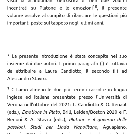
vista la all’indomani dell’uscita di ben due volumi
18
incentrati su Platone e le emozioni
, il presente
volume assolve al compito di rilanciare le questioni più
importanti poste sul tappeto negli ultimi anni.
* La presente introduzione è stata concepita nel suo
insieme dai due autori. Il primo paragrafo (I) è tuttavia
da attribuire a Laura Candiotto, il secondo (II) ad
Alessandro Stavru.
1
Citiamo almeno le due più recenti raccolte in lingua
inglese ed italiana presentate presso l’Università di
Verona nell’ottobre del 2021: L. Candiotto & O. Renaut
(eds.),
Emotions in Plato
, Brill, Leiden/Boston 2020 e F.
Benoni & A. Stavru (eds.),
Platone e il governo delle
passioni. Studi per Linda Napolitano
, Aguaplano,