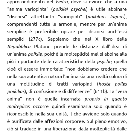
approfondimento nel
Fedro
, dove si evince che a una
“anima variopinta” (
poikilei psychei
) è utile abbinare
“discorsi” altrettanto “variopinti” (
poikilous logous
),
comprendenti tutte le armonie, mentre per un’anima
semplice è preferibile optare per discorsi anch’essi
semplici (277c). Sappiamo che nel X libro della
Repubblica
Platone prende le distanze dall’idea di
un’anima
poikile
, poiché la molteplicità mal si abbina alla
più importante delle caratteristiche della
psyche
, quella
cioè di essere immortale: “non dobbiamo credere che
nella sua autentica natura l’anima sia una realtà colma di
una moltitudine di tratti variopinti (
hoste polles
poikilias
), di confusione e di differenze” (611b). La “vera
anima” non è quella incarnata
proprio in quanto
molteplice
: occorre quindi esaminarla solo quando è
riconoscibile nella sua unità, il che avviene solo quando
è purificata dalle affezioni corporee. Sul piano emotivo,
ciò si traduce in una liberazione dalla molteplicità dalle