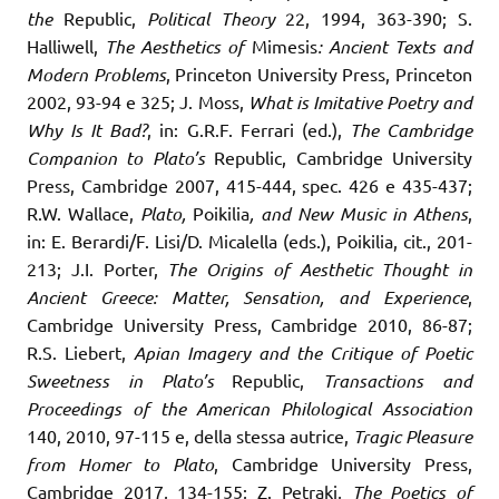
the
Republic,
Political Theory
22, 1994, 363-390; S.
Halliwell,
The Aesthetics of
Mimesis
: Ancient Texts and
Modern Problems
, Princeton University Press, Princeton
2002, 93-94 e 325; J. Moss,
What is Imitative Poetry and
Why Is It Bad?
, in: G.R.F. Ferrari (ed.),
The Cambridge
Companion to Plato’s
Republic, Cambridge University
Press, Cambridge 2007, 415-444, spec. 426 e 435-437;
R.W. Wallace,
Plato,
Poikilia
, and New Music in Athens
,
in: E. Berardi/F. Lisi/D. Micalella (eds.), Poikilia, cit., 201-
213; J.I. Porter,
The Origins of Aesthetic Thought in
Ancient Greece: Matter, Sensation, and Experience
,
Cambridge University Press, Cambridge 2010, 86-87;
R.S. Liebert,
Apian Imagery and the Critique of Poetic
Sweetness in Plato’s
Republic,
Transactions and
Proceedings of the American Philological Association
140, 2010, 97-115 e, della stessa autrice,
Tragic Pleasure
from Homer to Plato
, Cambridge University Press,
Cambridge 2017, 134-155; Z. Petraki,
The Poetics of