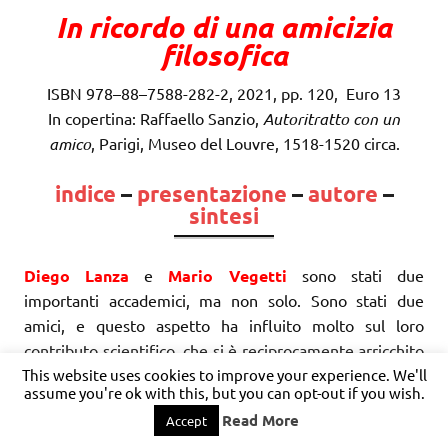
In ricordo di una amicizia
filosofica
ISBN 978–88–7588-282-2, 2021, pp. 120, Euro 13
In copertina: Raffaello Sanzio,
Autoritratto con un
amico
, Parigi, Museo del Louvre, 1518-1520 circa.
indice
–
presentazione
–
autore
–
sintesi
Diego Lanza
e
Mario Vegetti
sono stati due
importanti accademici, ma non solo. Sono stati due
amici, e questo aspetto ha influito molto sul loro
contributo scientifico, che si è reciprocamente arricchito
dell’apporto che ciascuno ha fornito all’altro. Solo una
This website uses cookies to improve your experience. We'll
assume you're ok with this, but you can opt-out if you wish.
profonda amicizia consente una proficua dialettica, e la
Read More
Accept
dialettica costituisce il lievito di ogni dinamica culturale.