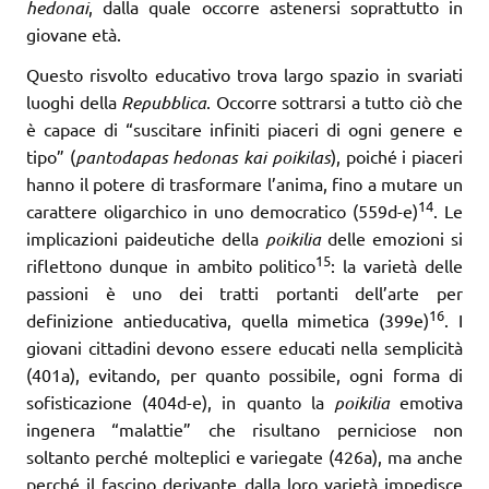
hedonai
, dalla quale occorre astenersi soprattutto in
giovane età.
Questo risvolto educativo trova largo spazio in svariati
luoghi della
Repubblica
. Occorre sottrarsi a tutto ciò che
è capace di “suscitare infiniti piaceri di ogni genere e
tipo” (
pantodapas hedonas kai poikilas
), poiché i piaceri
hanno il potere di trasformare l’anima, fino a mutare un
14
carattere oligarchico in uno democratico (559d-e)
. Le
implicazioni paideutiche della
poikilia
delle emozioni si
15
riflettono dunque in ambito politico
: la varietà delle
passioni è uno dei tratti portanti dell’arte per
16
definizione antieducativa, quella mimetica (399e)
. I
giovani cittadini devono essere educati nella semplicità
(401a), evitando, per quanto possibile, ogni forma di
sofisticazione (404d-e), in quanto la
poikilia
emotiva
ingenera “malattie” che risultano perniciose non
soltanto perché molteplici e variegate (426a), ma anche
perché il fascino derivante dalla loro varietà impedisce